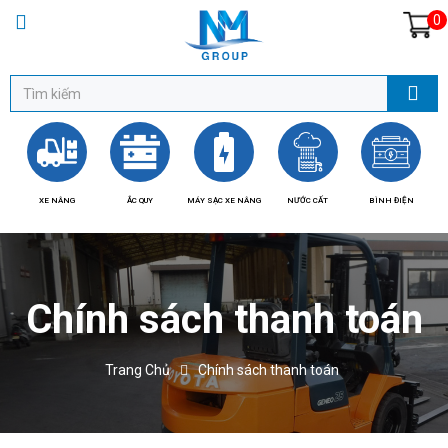
0
XE NÂNG
ẮC QUY
MÁY SẠC XE NÂNG
NƯỚC CẤT
BÌNH ĐIỆN
BÁ
Chính sách thanh toán
Trang Chủ
Chính sách thanh toán