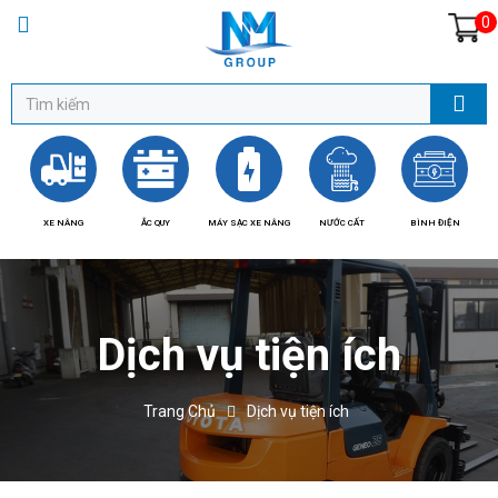
0
XE NÂNG
ẮC QUY
MÁY SẠC XE NÂNG
NƯỚC CẤT
BÌNH ĐIỆN
BÁ
Dịch vụ tiện ích
Trang Chủ
Dịch vụ tiện ích