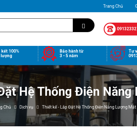
Trang Chủ
G
09132332
 kết 100%
Bảo hành từ
Tư v
 lượng
3 - 5 năm
091
 Đặt Hệ Thống Điện Năng
g Chủ
Dịch vụ
Thiết kế - Lắp Đặt Hệ Thống Điện Năng Lượng Mặt 