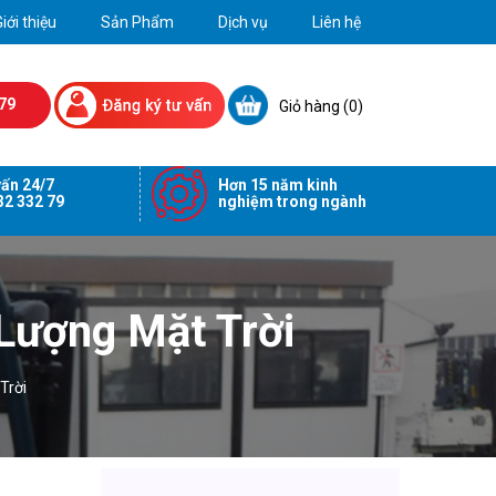
iới thiệu
Sản Phẩm
Dịch vụ
Liên hệ
79
Giỏ hàng (
0
)
ấn 24/7
Hơn 15 năm kinh
32 332 79
nghiệm trong ngành
 Lượng Mặt Trời
Trời