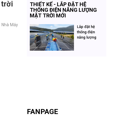
trời
THIẾT KẾ - LẮP ĐẶT HỆ
THỐNG ĐIỆN NĂNG LƯỢNG
MẶT TRỜI MỚI
ại Nhà Máy
Lắp đặt hệ
thống điện
năng lượng
mặt trời
FANPAGE