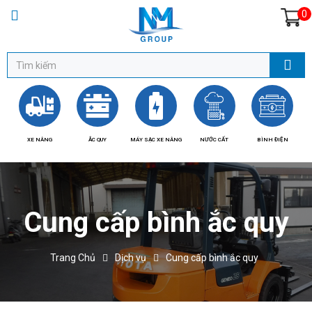
0
XE NÂNG
ẮC QUY
MÁY SẠC XE NÂNG
NƯỚC CẤT
BÌNH ĐIỆN
BÁ
Cung cấp bình ắc quy
Trang Chủ
Dịch vụ
Cung cấp bình ắc quy