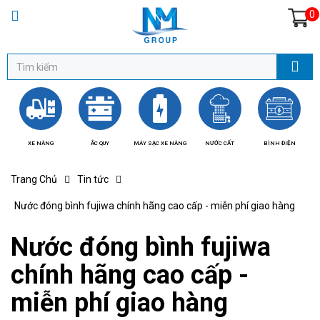
0
XE NÂNG
ẮC QUY
MÁY SẠC XE NÂNG
NƯỚC CẤT
BÌNH ĐIỆN
BÁ
Trang Chủ
Tin tức
Nước đóng bình fujiwa chính hãng cao cấp - miễn phí giao hàng
Nước đóng bình fujiwa
chính hãng cao cấp -
miễn phí giao hàng