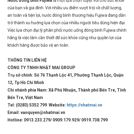
Nước đóng bình Fujiwa
là một lựa chọn tuyệt vời cho sức khỏe
của bạn và gia đình. Với nhiều ưu điểm vượt trội về chất lượng,
an toàn và tiện lợi, nước đóng bình thương hiệu Fujiwa đang dần
trở thành xu hướng lựa chọn của nhiều người tiêu dùng hiện đại.
Việc lựa chọn đại lý phân phối nước uống đóng bình Fujiwa chính
hãng là việc làm cần thiết để sức khỏe cũng như quyền lợi của
khách hàng được bảo vệ an toàn.
THÔNG TIN LIÊN HỆ
CÔNG TY TNHH NHẬT MAI GROUP
Trụ sở chính: Số 76 Thạnh Lộc 41, Phường Thạnh Lộc, Quận
12, Tp Hồ Chí Minh
Chi nhánh phía Nam: Xã Phú Nhuận, Thành phố Bến Tre, Tỉnh
Bến Tre, Việt Nam
Tel: (0283) 5352 799 Website:
https://nhatmai.vn
Email: vanquyen@nhatmai.vn
Hotline: 0913.233.279/ 0909.179.929/ 0919.738.799