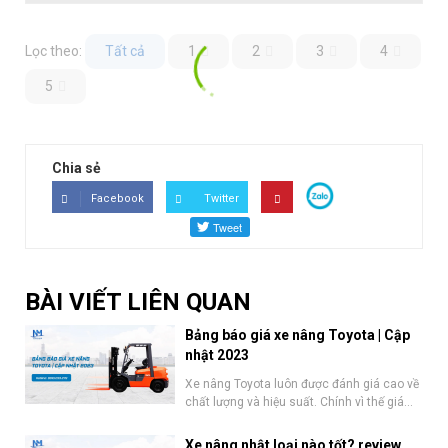
Lọc theo:
Tất cả
1
2
3
4
5
Chia sẻ
Facebook
Twitter
BÀI VIẾT LIÊN QUAN
Bảng báo giá xe nâng Toyota | Cập
nhật 2023
Xe nâng Toyota luôn được đánh giá cao về
chất lượng và hiệu suất. Chính vì thế giá...
Xe nâng nhật loại nào tốt? review