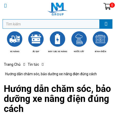
0
XE NÂNG
ẮC QUY
MÁY SẠC XE NÂNG
NƯỚC CẤT
BÌNH ĐIỆN
BÁ
Trang Chủ
Tin tức
Hướng dẫn chăm sóc, bảo dưỡng xe nâng điện đúng cách
Hướng dẫn chăm sóc, bảo
dưỡng xe nâng điện đúng
cách